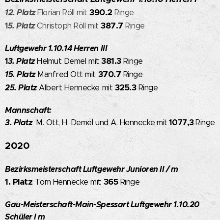
390.2
12. Platz
Florian Röll mit
Ringe
387.7
1
5. Platz
Christoph Röll mit
Ringe
Luftgewehr 1.10.14 Herren III
381.3
1
3. Platz
Helmut Demel mit
Ringe
370.7
15. Platz
Manfred Ott mit
Ringe
325.3
25. Platz
Albert Hennecke mit
Ringe
Mannschaft:
3. Platz
1077,3
M. Ott, H. Demel und A. Hennecke
mit
Ringe
2020
Bezirksmeisterschaft Luftgewehr Junioren II / m
1. Platz
365
Tom Hennecke mit
Ringe
Gau-Meisterschaft-Main-Spessart Luftgewehr 1.10.20
Schüler I m