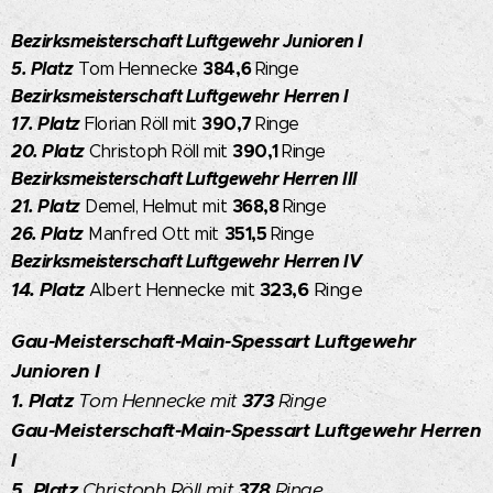
Bezirksmeisterschaft Luftgewehr
Junioren I
5. Platz
384,6
Tom Hennecke
Ringe
Bezirksmeisterschaft Luftgewehr
Herren I
17. Platz
390,7
Florian Röll mit
Ringe
20. Platz
390,1
Christoph Röll mit
Ringe
Bezirksmeisterschaft Luftgewehr
Herren III
21. Platz
368,8
Demel, Helmut mit
Ringe
26. Platz
351,5
Manfred Ott mit
Ringe
Bezirksmeisterschaft Luftgewehr
Herren IV
14. Platz
323,6
Ringe
Albert Hennecke mit
Gau-Meisterschaft-Main-Spessart
Luftgewehr
Junioren I
1. Platz
Tom Hennecke mit
373
Ringe
Gau-Meisterschaft-Main-Spessart
Luftgewehr
Herren
I
5. Platz
Christoph Röll mit
378
Ringe