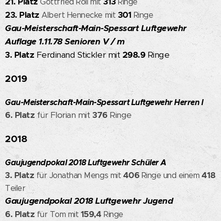
21. Platz
313
Gottfried Röll mit
Ringe
23. Platz
301
Albert Hennecke mit
Ringe
Gau-Meisterschaft-Main-Spessart Luftgewehr
Auflage 1.11.78 Senioren V / m
3. Platz
Ferdinand Stickler mit
298.9
Ringe
2019
Gau-Meisterschaft-Main-Spessart Luftgewehr Herren I
6. Platz
für Florian mit
376
Ringe
2018
Gaujugendpokal 2018 Luftgewehr Schüler A
3. Platz
406
418
für Jonathan Mengs mit
Ringe und einem
Teiler
Gaujugendpokal 2018 Luftgewehr Jugend
6. Platz
159,4
für Tom mit
Ringe