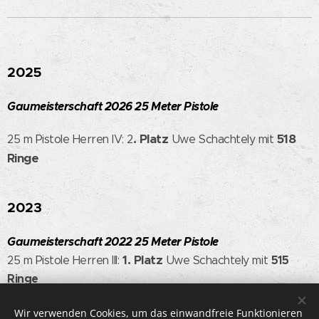
2025
Gaumeisterschaft 2026
25 Meter Pistole
. Platz
518
25 m Pistole Herren IV: 2
Uwe Schachtely mit
Ringe
2023
Gaumeisterschaft 2022
25 Meter Pistole
1. Platz
515
25 m Pistole Herren III:
Uwe Schachtely mit
Ringe
10.Platz
25 m Pistole 9 x 19 Herren III:
Uwe Schachtely mit
Wir verwenden Cookies, um das einwandfreie Funktionieren
343 Ringe